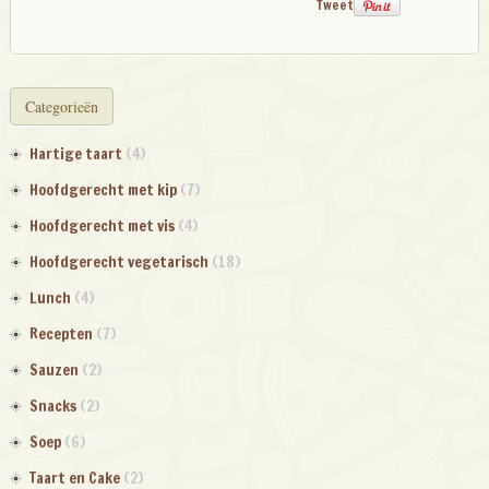
Tweet
Categorieën
Hartige taart
(4)
Hoofdgerecht met kip
(7)
Hoofdgerecht met vis
(4)
Hoofdgerecht vegetarisch
(18)
Lunch
(4)
Recepten
(7)
Sauzen
(2)
Snacks
(2)
Soep
(6)
Taart en Cake
(2)