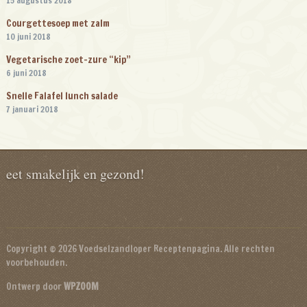
15 augustus 2018
Courgettesoep met zalm
10 juni 2018
Vegetarische zoet-zure “kip”
6 juni 2018
Snelle Falafel lunch salade
7 januari 2018
eet smakelijk en gezond!
Copyright © 2026 Voedselzandloper Receptenpagina. Alle rechten
voorbehouden.
Ontwerp door
WPZOOM