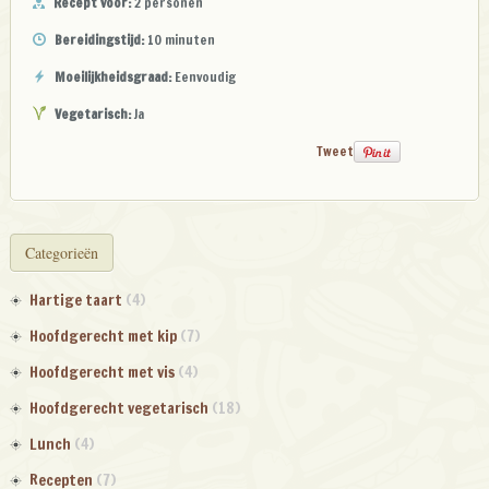
Recept voor:
2 personen
Bereidingstijd:
10 minuten
Moeilijkheidsgraad:
Eenvoudig
Vegetarisch:
Ja
Tweet
Categorieën
Hartige taart
(4)
Hoofdgerecht met kip
(7)
Hoofdgerecht met vis
(4)
Hoofdgerecht vegetarisch
(18)
Lunch
(4)
Recepten
(7)