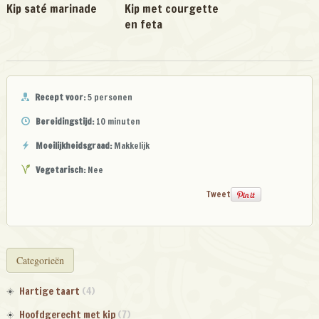
Kip saté marinade
Kip met courgette
en feta
Recept voor:
5 personen
Bereidingstijd:
10 minuten
Moeilijkheidsgraad:
Makkelijk
Vegetarisch:
Nee
Tweet
Categorieën
Hartige taart
(4)
Hoofdgerecht met kip
(7)