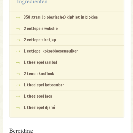
Ingrediënten
350 gram (biologische) kipfilet in blokjes
2 eetlepels wokolie
2 eetlepels ketjap
1 eetlepel kokosbloesemsuiker
1 theelepel sambal
2 tenen knoflook
1 theelepel ketoembar
1 theelepel laos
1 theelepel djahé
Bereiding