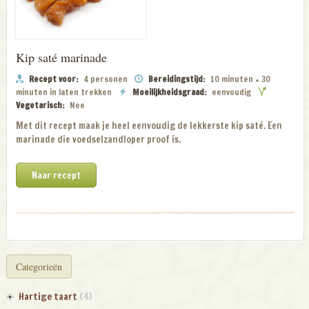
Kip saté marinade
Recept voor:
4 personen
Bereidingstijd:
10 minuten + 30
minuten in laten trekken
Moeilijkheidsgraad:
eenvoudig
Vegetarisch:
Nee
Met dit recept maak je heel eenvoudig de lekkerste kip saté. Een
marinade die voedselzandloper proof is.
Naar recept
Categorieën
Hartige taart
(4)