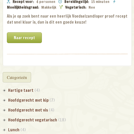
Recept voor:
4 personen
Bereidingstijd:
15 minuten
Moeilijkheidsgraad:
Makkelijk
Vegetarisch:
Nee
Als je op zoek bent naar een heerlijk Voedselzandloper proof recept
dat snel klaar is, dan is dit een goede keuze!
Naar recept
Categorieën
Hartige taart
(4)
Hoofdgerecht met kip
(7)
Hoofdgerecht met vis
(4)
Hoofdgerecht vegetarisch
(18)
Lunch
(4)