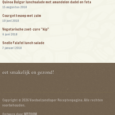
Quinoa Bulgur lunchsalade met amandelen dadel en feta
15 augustus 2018
Courgettesoep met zalm
10 juni 2018
Vegetarische zoet-zure “kip”
6 juni 2018
Snelle Falafel lunch salade
7 januari 2018
eet smakelijk en gezond!
Copyright © 2026 Voedselzandloper Receptenpagina. Alle rechten
voorbehouden.
Ontwerp door
WPZOOM