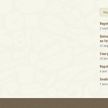
Nie
Veget
2 sep
Quino
en fe
15 au
Cour
10 jun
Veget
6 juni
Snell
7 janu