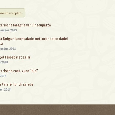
uwste recepten
arische lasagne van linzenpasta
tember 2019
a Bulgur lunchsalade met amandelen dadel
ta
gustus 2018
gettesoep met zalm
i 2018
arische zoet-zure “kip”
 2018
e Falafel lunch salade
ari 2018