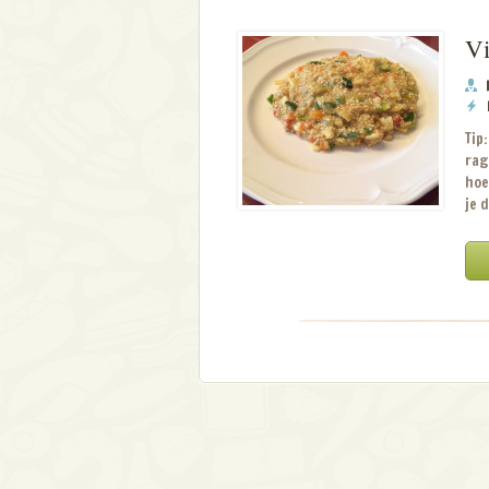
Vi
Tip
rag
hoe
je 