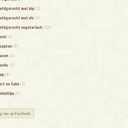
ofdgerecht met kip
(7)
ofdgerecht met vis
(4)
ofdgerecht vegetarisch
(18)
nch
(4)
cepten
(7)
uzen
(2)
acks
(2)
ep
(6)
art en Cake
(2)
nkeltips
(6)
g ons op Facebook