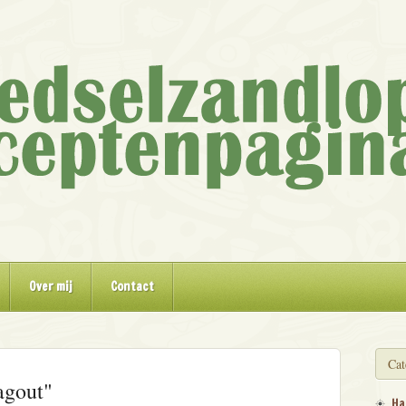
Over mij
Contact
Cat
agout"
Ha