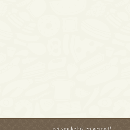
eet smakelijk en gezond!