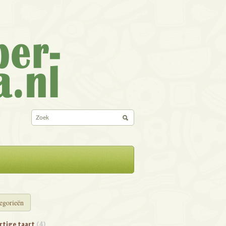
egorieën
rtige taart
(4)