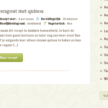
Ho
sragout met quinoa
Ho
Recept voor:
4 personen
Bereidingstijd:
30 minuten
Ho
Moeilijkheidsgraad:
Gemiddeld
Vegetarisch:
Nee
: maak dit recept in dubbele hoeveelheid. Je kunt de
Lu
out heel goed invriezen en later nog een keer eten! Dan
Re
f je volgende keer alleen nieuwe quinoa te koken en kun
de ragout […]
Sa
Sn
Naar recept
So
Ta
Wi
Vol