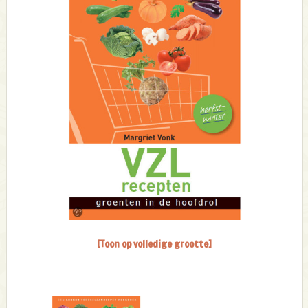
[Toon op volledige grootte]