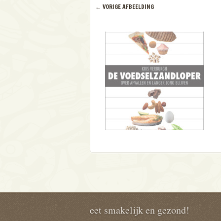
← VORIGE AFBEELDING
eet smakelijk en gezond!