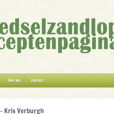
Over mij
Contact
– Kris Verburgh